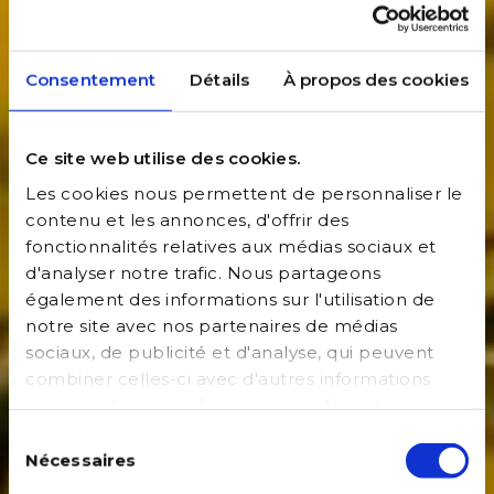
Consentement
Détails
À propos des cookies
Ce site web utilise des cookies.
Les cookies nous permettent de personnaliser le
contenu et les annonces, d'offrir des
fonctionnalités relatives aux médias sociaux et
d'analyser notre trafic. Nous partageons
également des informations sur l'utilisation de
notre site avec nos partenaires de médias
sociaux, de publicité et d'analyse, qui peuvent
combiner celles-ci avec d'autres informations
que vous leur avez fournies ou qu'ils ont
collectées lors de votre utilisation de leurs
Sélection
services.
Nécessaires
du
consentement