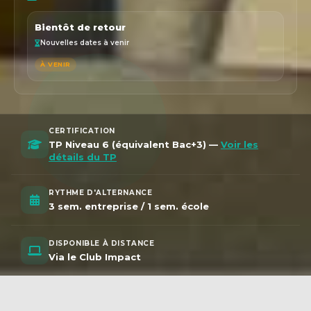
Bientôt de retour
Nouvelles dates à venir
À VENIR
CERTIFICATION
TP Niveau 6 (équivalent Bac+3) —
Voir les
détails du TP
RYTHME D'ALTERNANCE
3 sem. entreprise / 1 sem. école
DISPONIBLE À DISTANCE
Via le Club Impact
DESIGN
UX / UI
FIGMA
WORDPRESS
S
OUVERTURES
Bientôt de retour
Nouvelles dates à venir