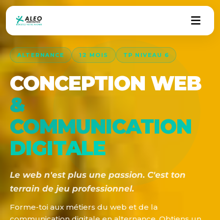
ALTERNANCE
12 MOIS
TP NIVEAU 6
CONCEPTION WEB
&
COMMUNICATION
DIGITALE
Le web n'est plus une passion. C'est ton
terrain de jeu professionnel.
Forme-toi aux métiers du web et de la
communication digitale en alternance. Obtiens un